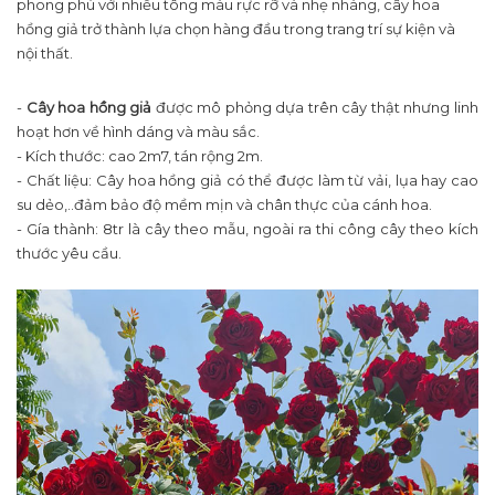
phong phú với nhiều tông màu rực rỡ và nhẹ nhàng, cây hoa
hồng giả trở thành lựa chọn hàng đầu trong trang trí sự kiện và
nội thất.
-
Cây hoa hồng giả
được mô phỏng dựa trên cây thật nhưng linh
hoạt hơn về hình dáng và màu sắc.
- Kích thước: cao 2m7, tán rộng 2m.
- Chất liệu: Cây hoa hồng giả có thể được làm từ vải, lụa hay cao
su dẻo,..đảm bảo độ mềm mịn và chân thực của cánh hoa.
- Gía thành: 8tr là cây theo mẫu, ngoài ra thi công cây theo kích
thước yêu cầu.