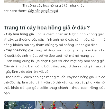
Thi công cây hoa hồng giả tận nhà khách
>>> Xem thêm:
Cây hồng ngâm giả
Trang trí cây hoa hồng giả ở đâu?
-
Cây hoa hồng giả
luôn là điểm nhấn ấn tượng cho không gian.
Vì vậy, ta thường bắt gặp hình ảnh nó ở các sảnh tiệc, sảnh nhà
hàng, khách sạn hay thậm chí ngay tại phòng khách gia đình.
-
Cây hoa hồng giả
cũng rất được ưa chuộng trang trí sự kiện như
lễ cưới, tiệc sinh nhật,.. bởi vẻ đẹp tươi mới mà nó mang lại.
- Ban công cũng là lựa chọn tuyệt vời cho một cây hoa hồng giả.
Cây sẽ làm cho ban công bớt trống trải, trở thành thư giãn sau cả
ngày làm việc bận rộn, vất vả.
- Theo bất kì cách nào bạn mong muốn, cây hoa hồng giả vừa có
thể độc lập làm tiểu cảnh vừa có thể kết hợp với các phụ kiện nội
thất khác để tạo góc selfie snag chảnh – theo cách riêng của
bạn.