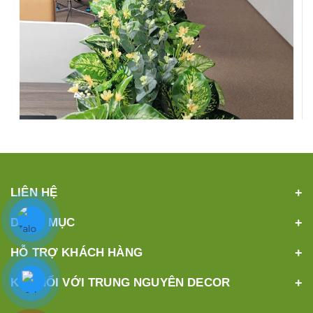
LIÊN HỆ
DANH MỤC
CÂY GIẢ SANG ĐẸP CHO VĂN PHÒNG GIÁ RẺ
HỖ TRỢ KHÁCH HÀNG
950.000 VNĐ
KẾT NỐI VỚI TRUNG NGUYÊN DECOR