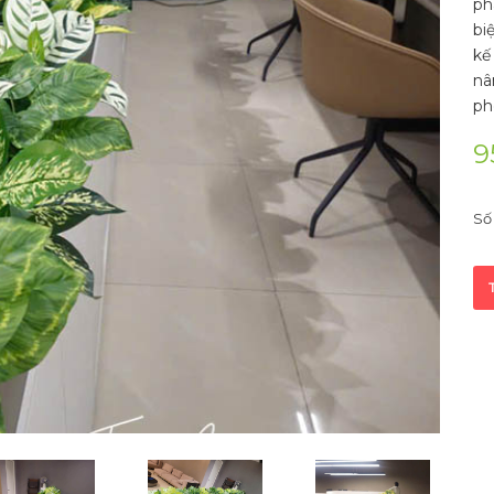
ph
bi
kế
nâ
ph
9
Số