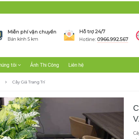
Hỗ trợ 24/7
Miễn phí vận chuyển
Bán kính 5 km
0966.992.567
Hotline:
húng tôi
Ảnh Thi Công
Liên hệ
Cây Giả Trang Trí
C
V
Câ