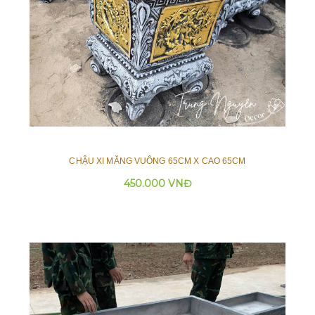
CHẬU XI MĂNG VUÔNG 65CM X CAO 65CM
450.000 VNĐ