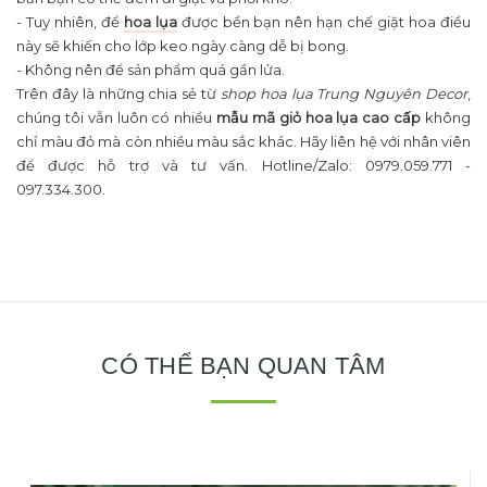
- Tuy nhiên, để
hoa lụa
được bền bạn nên hạn chế giặt hoa điều
này sẽ khiến cho lớp keo ngày càng dễ bị bong.
- Không nên để sản phẩm quá gần lửa.
Trên đây là những chia sẻ từ
shop hoa lụa Trung Nguyên Decor
,
chúng tôi vẫn luôn có nhiều
mẫu mã giỏ hoa lụa cao cấp
không
chỉ màu đỏ mà còn nhiều màu sắc khác. Hãy liên hệ với nhân viên
để được hỗ trợ và tư vấn. Hotline/Zalo: 0979.059.771 -
097.334.300.
CÓ THỂ BẠN QUAN TÂM