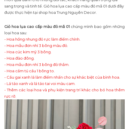
sang trọng và tinh tế. Giỏ hoa lụa cao cấp màu đỏ mã 01 dưới đây
được thực hiện tại shop hoa Trung Nguyên Decor.
Giỏ hoa lụa cao cấp màu đỏ mã 01
chúng mình bao gồm những
loại hoa sau:
- Hoa hồng nhung đỏ rực làm điểm chính.
- Hoa mẫu đơn nhí 3 bông màu đỏ.
- Hoa cúc kim mỹ 3 bông.
- Hoa đào đông.
- Hoa mẫu đơn nhí 3 bông đỏ thắm.
- Hoa cẩm tú cầu 1 bông to.
- Cầu gai xanh lá làm điểm nhấn cho sự khác biệt của bình hoa.
- Lá táo xanh và lá táo tai voi màu cam.
- Thêm các loại hoa và phụ kiện trang trí khác cho bó hoa thêm
rực rỡ.