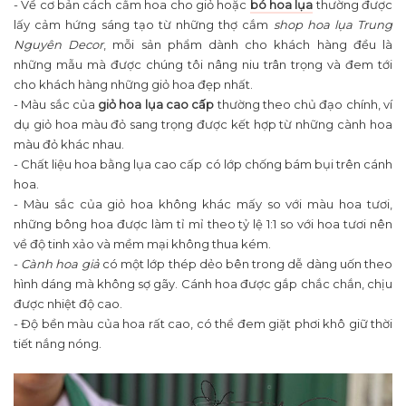
- Về cơ bản cách cắm hoa cho giỏ hoặc
bó hoa lụa
thường được
lấy cảm hứng sáng tạo từ những thợ cắm
shop hoa lụa Trung
Nguyên Decor
, mỗi sản phẩm dành cho khách hàng đều là
những mẫu mà được chúng tôi nâng niu trân trọng và đem tới
cho khách hàng những giỏ hoa đẹp nhất.
- Màu sắc của
giỏ hoa lụa cao cấp
thường theo chủ đạo chính, ví
dụ giỏ hoa màu đỏ sang trọng được kết hợp từ những cành hoa
màu đỏ khác nhau.
- Chất liệu hoa bằng lụa cao cấp có lớp chống bám bụi trên cánh
hoa.
- Màu sắc của giỏ hoa không khác mấy so với màu hoa tươi,
những bông hoa được làm tỉ mỉ theo tỷ lệ 1:1 so với hoa tươi nên
về độ tinh xảo và mềm mại không thua kém.
-
Cành hoa giả
có một lớp thép dẻo bên trong dễ dàng uốn theo
hình dáng mà không sợ gãy. Cánh hoa được gắp chắc chắn, chịu
được nhiệt độ cao.
- Độ bền màu của hoa rất cao, có thể đem giặt phơi khô giữ thời
tiết nắng nóng.