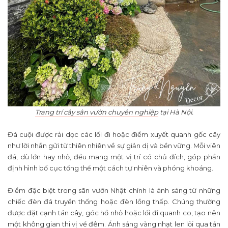
Trang trí cây sân vườn chuyên nghiệp
tại Hà Nội.
Đá cuội được rải dọc các lối đi hoặc điểm xuyết quanh gốc cây
như lời nhắn gửi từ thiên nhiên về sự giản dị và bền vững. Mỗi viên
đá, dù lớn hay nhỏ, đều mang một vị trí có chủ đích, góp phần
định hình bố cục tổng thể một cách tự nhiên và phóng khoáng.
Điểm đặc biệt trong sân vườn Nhật chính là ánh sáng từ những
chiếc đèn đá truyền thống hoặc đèn lồng thấp. Chúng thường
được đặt cạnh tán cây, góc hồ nhỏ hoặc lối đi quanh co, tạo nên
một không gian thi vị về đêm. Ánh sáng vàng nhạt len lỏi qua tán