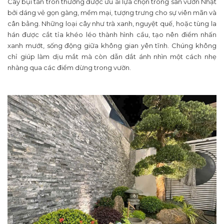
Cây bụi tán tròn thường được ưu ái lựa chọn trong sân vườn Nhật
bởi dáng vẻ gọn gàng, mềm mại, tượng trưng cho sự viên mãn và
cân bằng. Những loại cây như trà xanh, nguyệt quế, hoặc tùng la
hán được cắt tỉa khéo léo thành hình cầu, tạo nên điểm nhấn
xanh mướt, sống động giữa không gian yên tĩnh. Chúng không
chỉ giúp làm dịu mắt mà còn dẫn dắt ánh nhìn một cách nhẹ
nhàng qua các điểm dừng trong vườn.