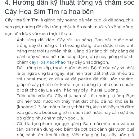
4. Hướng dẫn kỹ thuật trồng và chăm sóc
Cây Hoa Sim Tím ra hoa bền
Cây Hoa Sim Tím
là giống cây hoang dã nên cực kỳ dễ sống, chịu
hạn giỏi, nhưng để cây trồng chậu luôn xanh mướt và siêng bông,
bạn nên lưu ý vài mẹo thực tế sau:
Ánh sáng dồi dào: Cây rất ưa nắng. Bạn bắt buộc phải
trồng cây ở những vị trí thoáng đãng, đón được nhiều ánh
nắng mặt trời tự nhiên nhất. Càng đủ nắng thì cây càng đẻ
cành dày và hoa nở màu càng đậm, lưu ý này giống như khi
chăm
cây Hoa Xác Pháo
hay cây Snapdragon.
Đất trồng tơi xốp, thoát nước nhanh: Bộ rễ của cây sợ nhất
là bị ngập úng lâu ngày. Bạn nên trộn đất thịt với nhiều tro
trấu hoai mục, xơ dừa và đá perlite để đất luôn thoáng,
giúp rễ cây phát triển khỏe mạnh tương tự như cách chuẩn
bị đất cho cây Dạ Yến Thảo hay cây Thu Hải Đường.
Tưới nước vừa đủ: Cây chịu hạn rất tốt nhưng sợ úng. Bạn
chỉ nên tưới nước khi thấy mặt đất chậu đã hơi khô se lại
(khoảng 2-3 lần một tuần tùy thời tiết), khi tưới hãy tưới đẫm
vào gốc vào buổi sáng sớm, cách tưới nước này cần sự điều
độ giống như chăm cây Ngọc Giá.
Cắt tỉa tạo phom bụi gọn gàng: Sau mỗi mùa hoa và quả
tàn, bạn nên dùng kéo bấm tỉa bớt các cành già vươn quá
dài, cành tăm khuất nắng. Việc này giúp bụi cây luôn giữ