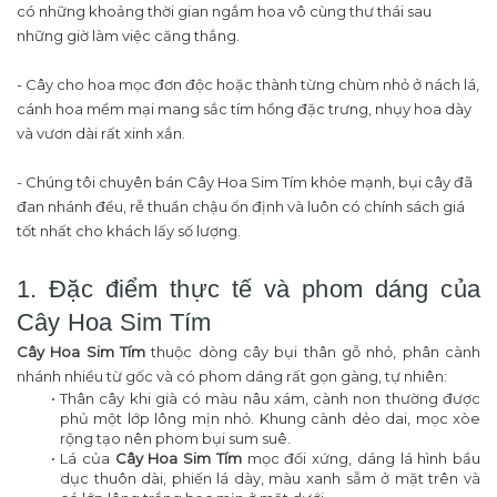
có những khoảng thời gian ngắm hoa vô cùng thư thái sau
những giờ làm việc căng thẳng.
- Cây cho hoa mọc đơn độc hoặc thành từng chùm nhỏ ở nách lá,
cánh hoa mềm mại mang sắc tím hồng đặc trưng, nhụy hoa dày
và vươn dài rất xinh xắn.
- Chúng tôi chuyên bán Cây Hoa Sim Tím khỏe mạnh, bụi cây đã
đan nhánh đều, rễ thuần chậu ổn định và luôn có chính sách giá
tốt nhất cho khách lấy số lượng.
1. Đặc điểm thực tế và phom dáng của
Cây Hoa Sim Tím
Cây Hoa Sim Tím
thuộc dòng cây bụi thân gỗ nhỏ, phân cành
nhánh nhiều từ gốc và có phom dáng rất gọn gàng, tự nhiên:
Thân cây khi già có màu nâu xám, cành non thường được
phủ một lớp lông mịn nhỏ. Khung cành dẻo dai, mọc xòe
rộng tạo nên phom bụi sum suê.
Lá của
Cây Hoa Sim Tím
mọc đối xứng, dáng lá hình bầu
dục thuôn dài, phiến lá dày, màu xanh sẫm ở mặt trên và