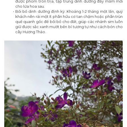
được phom tròn trịa, tập trung dinh dưỡng đẩy mầm mới
cho lứa hoa sau.
Bồi bổ dinh dưỡng định kỳ: Khoảng 1-2 tháng một lần, quý
khách nên rải một ít phân hữu cơ tan chậm hoặc phân trùn
quế quanh gốc để bồi bổ cho đất, giúp các nhánh sim luôn
giữ được sắc xanh mướt bền bỉ tương tự như cách bón cho
cây Hương Thảo
.