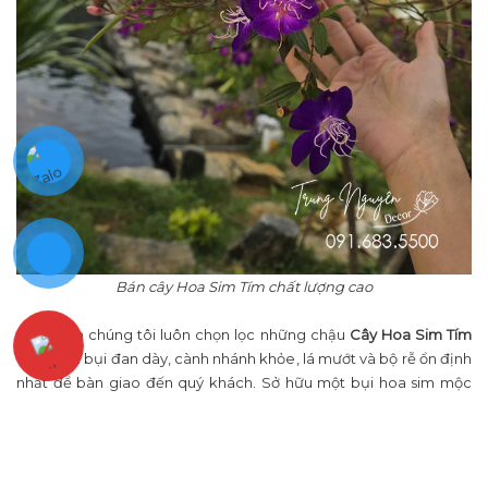
Bán cây Hoa Sim Tím chất lượng cao
Nhà vườn chúng tôi luôn chọn lọc những chậu
Cây Hoa Sim Tím
có phom bụi đan dày, cành nhánh khỏe, lá mướt và bộ rễ ổn định
nhất để bàn giao đến quý khách. Sở hữu một bụi hoa sim mộc
mạc, lãng mạn này chắc chắn sẽ làm cho khoảng sân vườn hay
ban công nhà quý khách thêm phần sinh động và ngập tràn năng
lượng tươi mới.
📞 Hotline tư vấn kỹ thuật chọn bụi và đặt mua hàng: