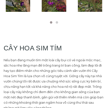
CÂY HOA SIM TÍM
Nếu bạn đang muốn tìm một loài cây bụi có vẻ ngoài mộc mạc,
sắc hoa nhẹ lãng mạn để trồng trang trí ban công, làm đẹp lối đi
hay tạo điểm nhấn cho những góc tiểu cảnh sân vườn thì Cây
Hoa Sim Tím là lựa chọn vô cùng tuyệt vời. Giống cây này tại nhà
vườn chúng tôi rất được ưa chuộng nhờ sức sống cực kỳ bền bỉ,
chịu nắng hạn tốt và khả năng cho hoa nở rộ rất đẹp mắt. Trồng
loại cây này không chỉ đem đến cho không gian sống của bạn
một nét đẹp thanh bình, gần gũi với thiên nhiên mà còn giúp bạn
có những khoảng thời gian ngắm hoa vô cùng thư thái sau
những giờ làm việc căng thẳng.