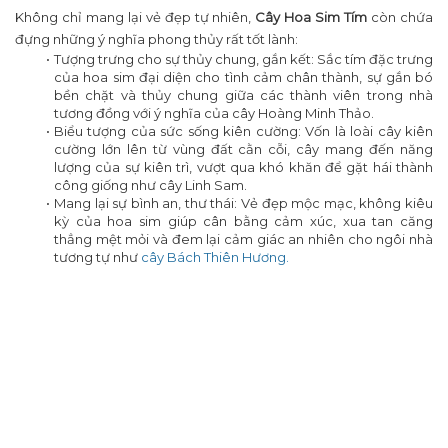
Không chỉ mang lại vẻ đẹp tự nhiên,
Cây Hoa Sim Tím
còn chứa
đựng những ý nghĩa phong thủy rất tốt lành:
Tượng trưng cho sự thủy chung, gắn kết: Sắc tím đặc trưng
của hoa sim đại diện cho tình cảm chân thành, sự gắn bó
bền chặt và thủy chung giữa các thành viên trong nhà
tương đồng với ý nghĩa của cây Hoàng Minh Thảo.
Biểu tượng của sức sống kiên cường: Vốn là loài cây kiên
cường lớn lên từ vùng đất cằn cỗi, cây mang đến năng
lượng của sự kiên trì, vượt qua khó khăn để gặt hái thành
công giống như cây Linh Sam.
Mang lại sự bình an, thư thái: Vẻ đẹp mộc mạc, không kiêu
kỳ của hoa sim giúp cân bằng cảm xúc, xua tan căng
thẳng mệt mỏi và đem lại cảm giác an nhiên cho ngôi nhà
tương tự như
cây Bách Thiên Hương.