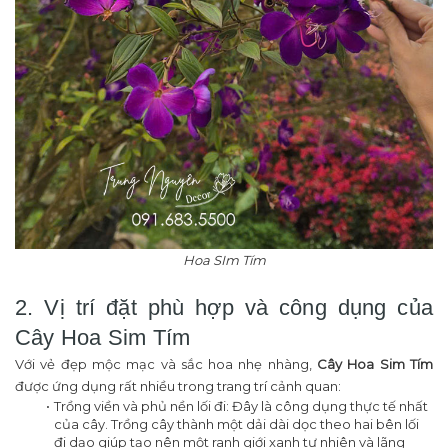
Hoa SIm Tím
2. Vị trí đặt phù hợp và công dụng của
Cây Hoa Sim Tím
Với vẻ đẹp mộc mạc và sắc hoa nhẹ nhàng,
Cây Hoa Sim Tím
được ứng dụng rất nhiều trong trang trí cảnh quan:
Trồng viền và phủ nền lối đi: Đây là công dụng thực tế nhất
của cây. Trồng cây thành một dải dài dọc theo hai bên lối
đi dạo giúp tạo nên một ranh giới xanh tự nhiên và lãng