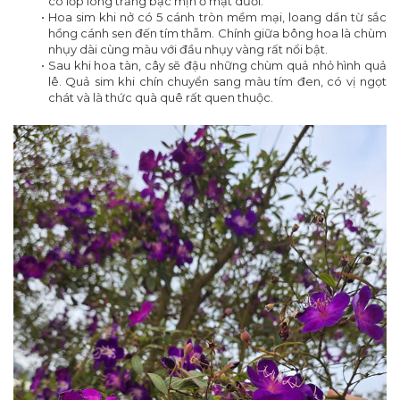
có lớp lông trắng bạc mịn ở mặt dưới.
Hoa sim khi nở có 5 cánh tròn mềm mại, loang dần từ sắc
hồng cánh sen đến tím thẫm. Chính giữa bông hoa là chùm
nhụy dài cùng màu với đầu nhụy vàng rất nổi bật.
Sau khi hoa tàn, cây sẽ đậu những chùm quả nhỏ hình quả
lê. Quả sim khi chín chuyển sang màu tím đen, có vị ngọt
chát và là thức quà quê rất quen thuộc.