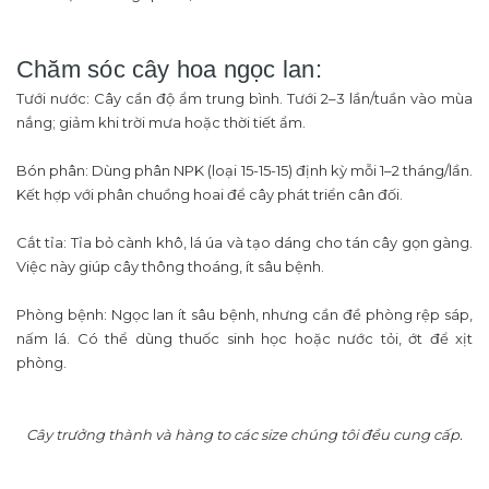
Chăm sóc cây hoa ngọc lan:
Tưới nước: Cây cần độ ẩm trung bình. Tưới 2–3 lần/tuần vào mùa
nắng; giảm khi trời mưa hoặc thời tiết ẩm.
Bón phân: Dùng phân NPK (loại 15-15-15) định kỳ mỗi 1–2 tháng/lần.
Kết hợp với phân chuồng hoai để cây phát triển cân đối.
Cắt tỉa: Tỉa bỏ cành khô, lá úa và tạo dáng cho tán cây gọn gàng.
Việc này giúp cây thông thoáng, ít sâu bệnh.
Phòng bệnh: Ngọc lan ít sâu bệnh, nhưng cần đề phòng rệp sáp,
nấm lá. Có thể dùng thuốc sinh học hoặc nước tỏi, ớt để xịt
phòng.
Cây trưởng thành và hàng to các size chúng tôi đều cung cấp.