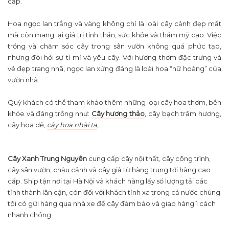
cấp.
Hoa ngọc lan trắng và vàng không chỉ là loài cây cảnh đẹp mắt
mà còn mang lại giá trị tinh thần, sức khỏe và thẩm mỹ cao. Việc
trồng và chăm sóc cây trong sân vườn không quá phức tạp,
nhưng đòi hỏi sự tỉ mỉ và yêu cây. Với hương thơm đặc trưng và
vẻ đẹp trang nhã, ngọc lan xứng đáng là loài hoa “nữ hoàng” của
vườn nhà.
Quý khách có thể tham khảo thêm những loại cây hoa thơm, bền
khỏe và đáng trồng như:
Cây hương thảo
, cây bạch trầm hương,
cây hoa dẻ,
cây hoa nhài ta
,...
Cây Xanh Trung Nguyên
cung cấp cây nội thất, cây công trình,
cây sân vườn, chậu cảnh và cây giả từ hàng trung tới hàng cao
cấp. Ship tận nơi tại Hà Nội và khách hàng lấy số lượng tải các
tỉnh thành lân cận, còn đối với khách tỉnh xa trong cả nước chúng
tôi có gửi hàng qua nhà xe để cây đảm bảo và giao hàng 1 cách
nhanh chóng.